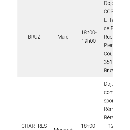
Dojo du
COSEC
E. Tabarly
de Bruz –
18h00-
BRUZ
Mardi
Rue
19h00
Pierre de
Coubertin,
35170
Bruz.
Dojo du
complexe
sportif
Rémi
Béranger
CHARTRES
18h00-
– 12 rue
Mercredi