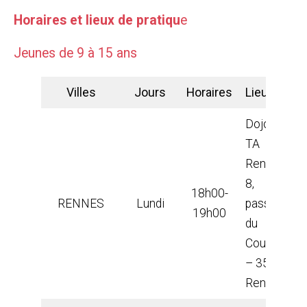
Horaires et lieux de pratiqu
e
Jeunes de 9 à 15 ans
Villes
Jours
Horaires
Lieux
Dojo de la
TA
Rennes
8,
18h00-
RENNES
Lundi
passage
19h00
du
Couëdic
– 35000
Rennes