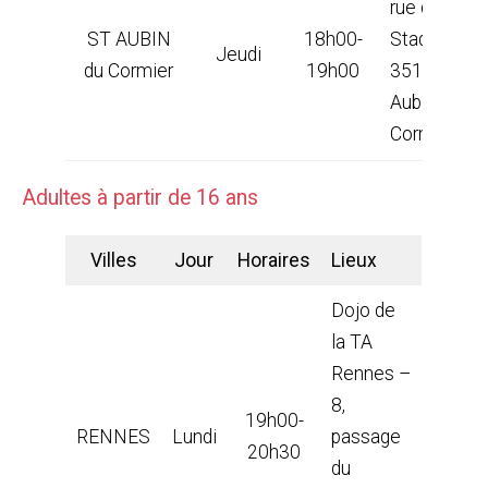
rue du
ST AUBIN
18h00-
Stade
Jeudi
du Cormier
19h00
35140 St
Aubin du
Cormie
Adultes à partir de 16 ans
Villes
Jour
Horaires
Lieux
Dojo de
la TA
Rennes –
8,
19h00-
RENNES
Lundi
passage
20h30
du