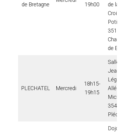
de Bretagne
19h00
de la
Croix aux
Potiers,
35131
Chartres
de Bgne.
Salle
Jean
Légaux –
18h15-
PLECHATEL
Mercredi
Allée St
19h15
Michel –
35470
Pléchâtel
Dojo –