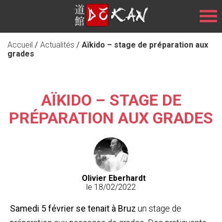
Accueil
/
Actualités
/
Aïkido – stage de préparation aux
grades
AÏKIDO – STAGE DE
PRÉPARATION AUX GRADES
Olivier Eberhardt
le 18/02/2022
Samedi 5 février se tenait à Bruz
un stage de