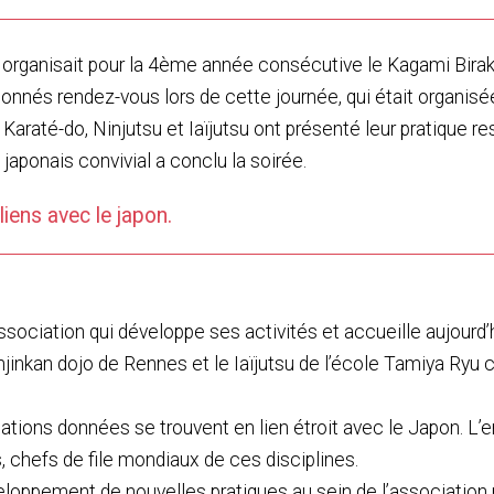
n organisait pour la 4ème année consécutive le Kagami Birak
onnés rendez-vous lors de cette journée, qui était organisé
 Karaté-do, Ninjutsu et Iaïjutsu ont présenté leur pratique re
japonais convivial a conclu la soirée.
iens avec le japon.
sociation qui développe ses activités et accueille aujourd’h
njinkan dojo de Rennes et le Iaïjutsu de l’école Tamiya Ryu c
tations données se trouvent en lien étroit avec le Japon. 
, chefs de file mondiaux de ces disciplines.
eloppement de nouvelles pratiques au sein de l’association 